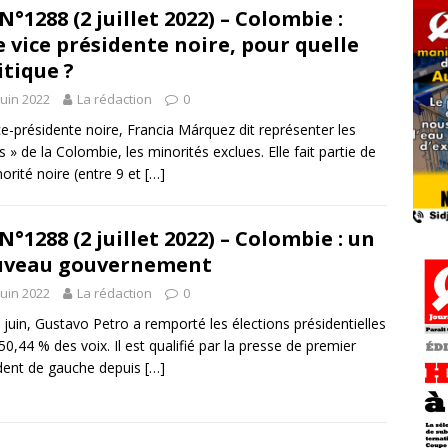
N°1288 (2 juillet 2022) – Colombie :
 vice présidente noire, pour quelle
itique ?
juin 2022
La rédaction
0
ce-présidente noire, Francia Márquez dit représenter les
ns » de la Colombie, les minorités exclues. Elle fait partie de
norité noire (entre 9 et
[…]
N°1288 (2 juillet 2022) – Colombie : un
uveau gouvernement
juin 2022
La rédaction
0
 juin, Gustavo Petro a remporté les élections présidentielles
50,44 % des voix. Il est qualifié par la presse de premier
dent de gauche depuis
[…]