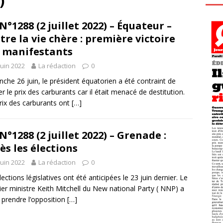
)
N°1288 (2 juillet 2022) – Équateur –
tre la vie chère : première victoire
 manifestants
juin 2022
La rédaction
0
che 26 juin, le président équatorien a été contraint de
er le prix des carburants car il était menacé de destitution.
rix des carburants ont
[…]
N°1288 (2 juillet 2022) – Grenade :
ès les élections
juin 2022
La rédaction
0
lections législatives ont été anticipées le 23 juin dernier. Le
er ministre Keith Mitchell du New national Party ( NNP) a
 prendre l’opposition
[…]