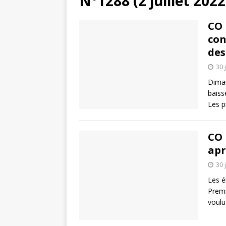
N°1288 (2 juillet 2022
CO 
con
des
30 
Diman
baiss
Les p
CO 
apr
30 
Les é
Premi
voulu