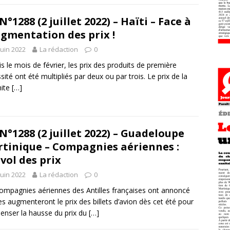
N°1288 (2 juillet 2022) – Haïti – Face à
ugmentation des prix !
juin 2022
La rédaction
0
s le mois de février, les prix des produits de première
sité ont été multipliés par deux ou par trois. Le prix de la
ite
[…]
N°1288 (2 juillet 2022) – Guadeloupe
tinique – Compagnies aériennes :
nvol des prix
juin 2022
La rédaction
0
ompagnies aériennes des Antilles françaises ont annoncé
les augmenteront le prix des billets d’avion dès cet été pour
nser la hausse du prix du
[…]