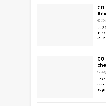
CO 
Rév
30 
Le 24
1973 
(ou n
CO 
che
30 
Les s
énerg
augme