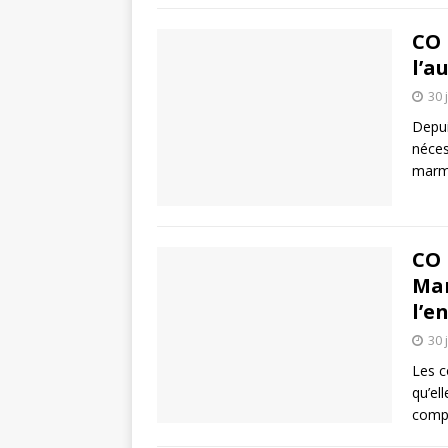
CO 
l’a
30 
Depui
néces
marm
CO 
Mar
l’e
30 
Les c
qu’el
compe