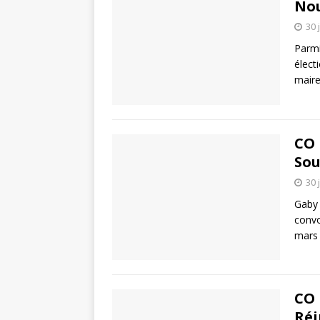
Nou
30 
Parmi
élect
maire
CO 
Sou
30 
Gaby 
convo
mars 
CO 
Réi