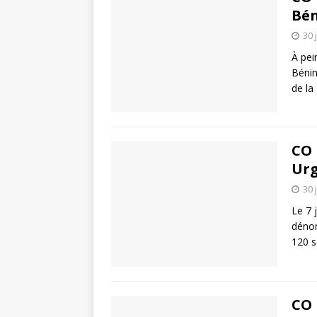
Bén
30 
À pei
Bénin
de la
CO 
Urg
30 
Le 7 
dénon
120 s
CO 