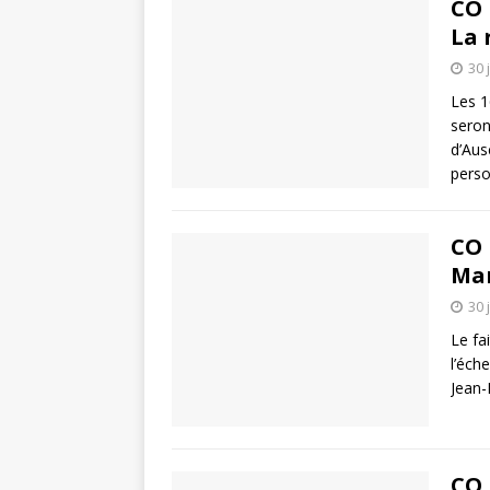
CO 
La 
30 
Les 16
seron
d’Aus
perso
CO 
Mar
30 
Le fa
l’éch
Jean-
CO 