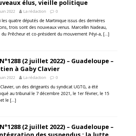
veaux élus, vieille politique
juin 2022
La rédaction
0
 les quatre députés de Martinique issus des dernières
ions, trois sont des nouveaux venus. Marcellin Nadeau,
 du Prêcheur et co-président du mouvement Péyi-a,
[…]
N°1288 (2 juillet 2022) – Guadeloupe –
tien à Gaby Clavier
juin 2022
La rédaction
0
Clavier, un des dirigeants du syndicat UGTG, a été
qué au tribunal le 7 décembre 2021, le 1er février, le 15
et le
[…]
N°1288 (2 juillet 2022) – Guadeloupe –
ntégration des suspendus : la lutte