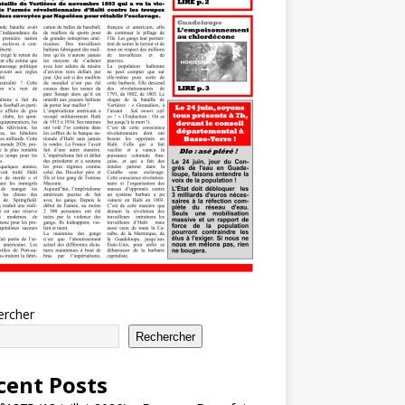
ercher
Rechercher
cent Posts