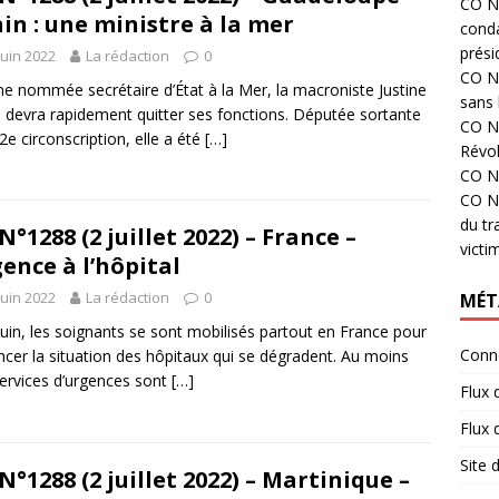
CO N°
in : une ministre à la mer
cond
prési
juin 2022
La rédaction
0
CO N°
ne nommée secrétaire d’État à la Mer, la macroniste Justine
sans 
 devra rapidement quitter ses fonctions. Députée sortante
CO N°
 2e circonscription, elle a été
[…]
Révol
CO N°
CO N°
du tr
N°1288 (2 juillet 2022) – France –
victi
ence à l’hôpital
juin 2022
La rédaction
0
MÉT
juin, les soignants se sont mobilisés partout en France pour
Conn
cer la situation des hôpitaux qui se dégradent. Au moins
ervices d’urgences sont
[…]
Flux 
Flux
Site
N°1288 (2 juillet 2022) – Martinique –