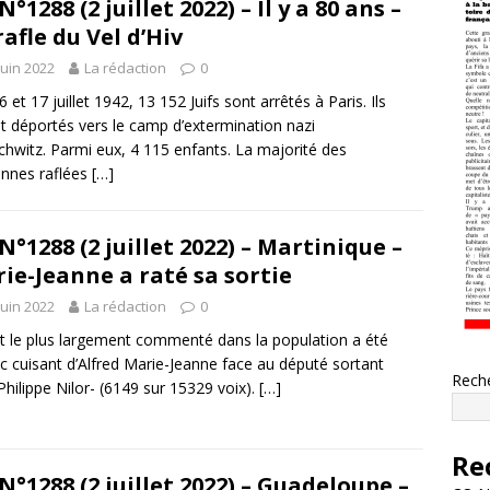
N°1288 (2 juillet 2022) – Il y a 80 ans –
rafle du Vel d’Hiv
juin 2022
La rédaction
0
 et 17 juillet 1942, 13 152 Juifs sont arrêtés à Paris. Ils
t déportés vers le camp d’extermination nazi
chwitz. Parmi eux, 4 115 enfants. La majorité des
nnes raflées
[…]
N°1288 (2 juillet 2022) – Martinique –
ie-Jeanne a raté sa sortie
juin 2022
La rédaction
0
it le plus largement commenté dans la population a été
ec cuisant d’Alfred Marie-Jeanne face au député sortant
Rech
Philippe Nilor- (6149 sur 15329 voix).
[…]
Re
N°1288 (2 juillet 2022) – Guadeloupe –