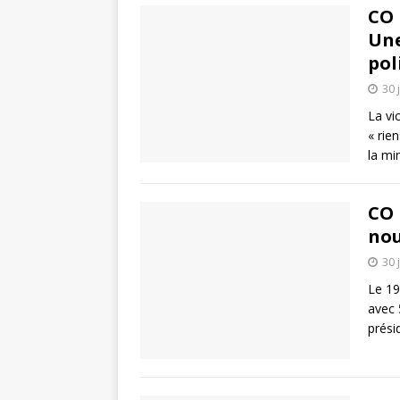
CO 
Une
pol
30 
La vi
« rie
la mi
CO 
no
30 
Le 19
avec 
prési