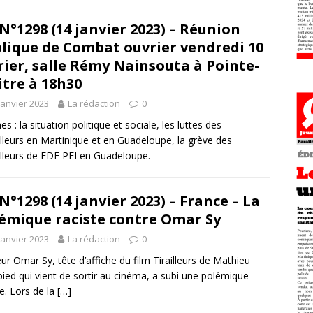
N°1298 (14 janvier 2023) – Réunion
lique de Combat ouvrier vendredi 10
rier, salle Rémy Nainsouta à Pointe-
itre à 18h30
janvier 2023
La rédaction
0
s : la situation politique et sociale, les luttes des
illeurs en Martinique et en Guadeloupe, la grève des
illeurs de EDF PEI en Guadeloupe.
N°1298 (14 janvier 2023) – France – La
émique raciste contre Omar Sy
janvier 2023
La rédaction
0
eur Omar Sy, tête d’affiche du film Tirailleurs de Mathieu
ied qui vient de sortir au cinéma, a subi une polémique
te. Lors de la
[…]