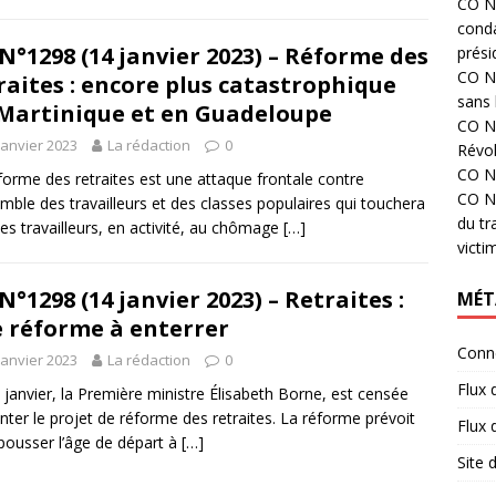
CO N°
cond
N°1298 (14 janvier 2023) – Réforme des
prési
CO N°
raites : encore plus catastrophique
sans 
Martinique et en Guadeloupe
CO N°
janvier 2023
La rédaction
0
Révol
CO N°
forme des retraites est une attaque frontale contre
CO N°
emble des travailleurs et des classes populaires qui touchera
du tr
les travailleurs, en activité, au chômage
[…]
victi
N°1298 (14 janvier 2023) – Retraites :
MÉT
 réforme à enterrer
Conn
janvier 2023
La rédaction
0
Flux 
 janvier, la Première ministre Élisabeth Borne, est censée
nter le projet de réforme des retraites. La réforme prévoit
Flux
pousser l’âge de départ à
[…]
Site