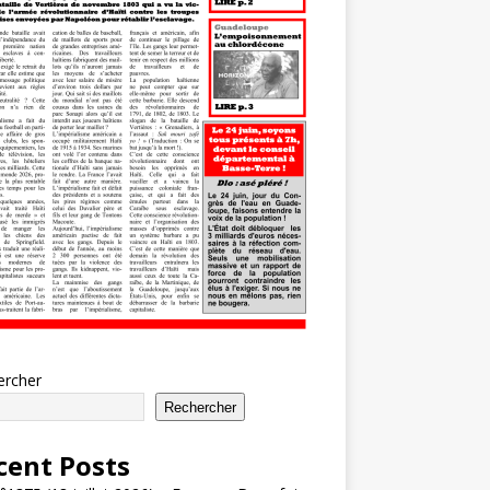
ercher
Rechercher
cent Posts