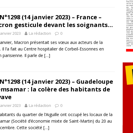
N°1298 (14 janvier 2023) – France –
ron gesticule devant les soignants…
janvier 2023
La rédaction
0
janvier, Macron présentait ses vœux aux acteurs de la
. Il l’a fait au Centre hospitalier de Corbeil-Essonnes en
n parisienne. Il parle de
[…]
N°1298 (14 janvier 2023) – Guadeloupe
emsamar : la colère des habitants de
yave
janvier 2023
La rédaction
0
abitants du quartier de l’Aiguille ont occupé les locaux de la
mar (Société d’économie mixte de Saint-Martin) du 20 au
cembre. Cette société
[…]