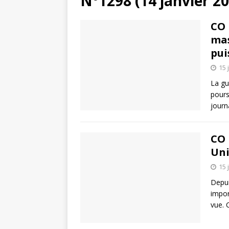
N°1298 (14 janvier 2
CO 
mas
pui
15 
La gu
pours
journ
CO 
Uni
15 
Depui
impor
vue. 