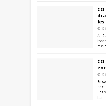
CO 
dr
les
15 
Après
l’opé
d’un 
CO 
enc
15 
En se
de Gu
Ces s
[…]