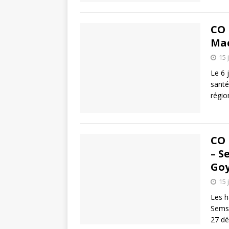
CO 
Mac
15 
Le 6 
santé
régio
CO 
– S
Go
15 
Les h
Semsa
27 dé