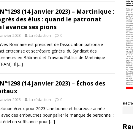
N°1298 (14 janvier 2023) – Martinique :
grès des élus : quand le patronat
al avance ses pions
janvier 2023
La rédaction
0
Yves Bonnaire est président de l’association patronale
ct entreprise et secrétaire général du Syndicat des
preneurs en Bâtiment et Travaux Publics de Martinique
PAM). Il
[…]
N°1298 (14 janvier 2023) – Échos des
itaux
janvier 2023
La rédaction
0
Rech
eloupe Vœux pour 2023 Une bonne et heureuse année
 avec des embauches pour pallier le manque de personnel ;
tériel en suffisance pour
[…]
Re