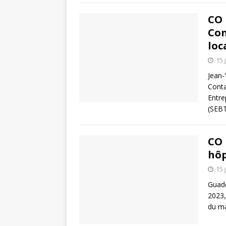
CO 
Con
loc
15 
Jean-
Conta
Entre
(SEBT
CO 
hôp
15 
Guad
2023,
du ma