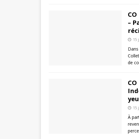
CO 
– P
réc
15 
Dans 
Colle
de co
CO 
Ind
yeu
15 
À par
revenu
perce