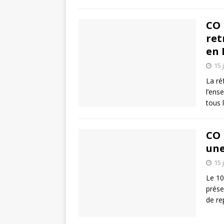
CO 
ret
en 
15 
La ré
l’ens
tous 
CO 
une
15 
Le 10
prése
de re