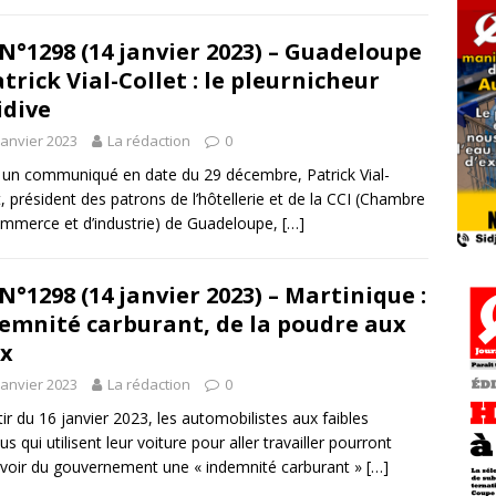
N°1298 (14 janvier 2023) – Guadeloupe
atrick Vial-Collet : le pleurnicheur
idive
janvier 2023
La rédaction
0
un communiqué en date du 29 décembre, Patrick Vial-
t, président des patrons de l’hôtellerie et de la CCI (Chambre
mmerce et d’industrie) de Guadeloupe,
[…]
N°1298 (14 janvier 2023) – Martinique :
emnité carburant, de la poudre aux
x
janvier 2023
La rédaction
0
tir du 16 janvier 2023, les automobilistes aux faibles
s qui utilisent leur voiture pour aller travailler pourront
voir du gouvernement une « indemnité carburant »
[…]