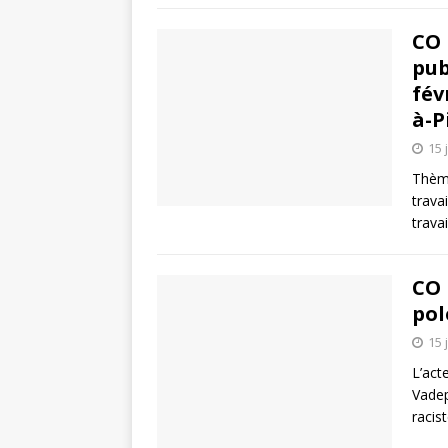
CO 
pub
fév
à-P
15 
Thème
trava
trava
CO 
pol
15 
L’act
Vadep
racis