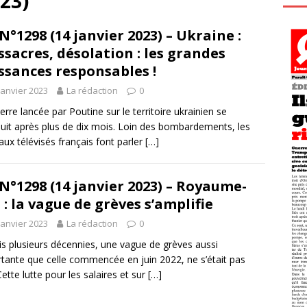
023)
N°1298 (14 janvier 2023) – Ukraine :
sacres, désolation : les grandes
ssances responsables !
janvier 2023
La rédaction
0
erre lancée par Poutine sur le territoire ukrainien se
uit après plus de dix mois. Loin des bombardements, les
aux télévisés français font parler
[…]
N°1298 (14 janvier 2023) – Royaume-
 : la vague de grèves s’amplifie
janvier 2023
La rédaction
0
s plusieurs décennies, une vague de grèves aussi
tante que celle commencée en juin 2022, ne s’était pas
Cette lutte pour les salaires et sur
[…]