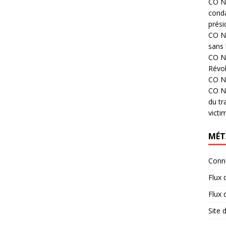
CO N°
cond
prési
CO N°
sans 
CO N°
Révol
CO N°
CO N°
du tr
victi
MÉT
Conn
Flux 
Flux
Site