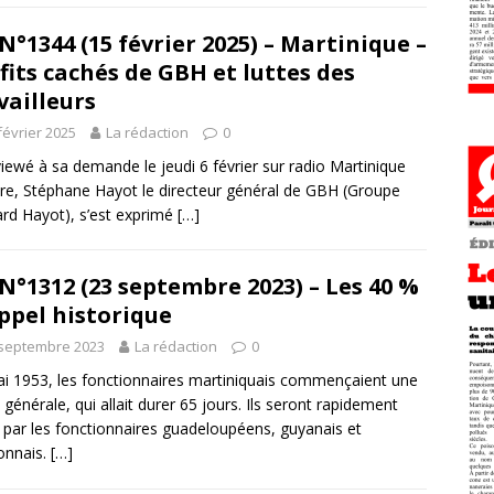
N°1344 (15 février 2025) – Martinique –
fits cachés de GBH et luttes des
vailleurs
février 2025
La rédaction
0
viewé à sa demande le jeudi 6 février sur radio Martinique
re, Stéphane Hayot le directeur général de GBH (Groupe
rd Hayot), s’est exprimé
[…]
N°1312 (23 septembre 2023) – Les 40 %
appel historique
 septembre 2023
La rédaction
0
i 1953, les fonctionnaires martiniquais commençaient une
 générale, qui allait durer 65 jours. Ils seront rapidement
s par les fonctionnaires guadeloupéens, guyanais et
onnais.
[…]