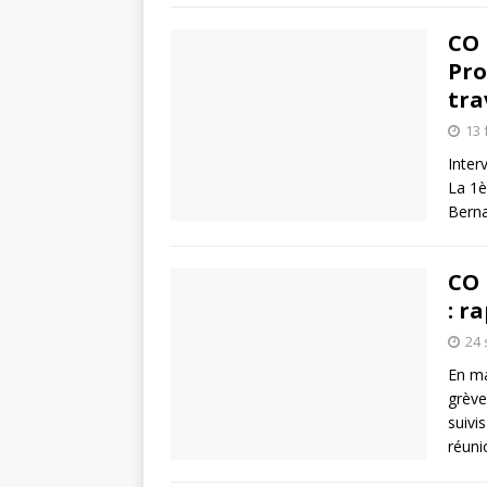
CO 
Pro
tra
13 
Inter
La 1è
Berna
CO 
: r
24
En ma
grève
suivi
réuni