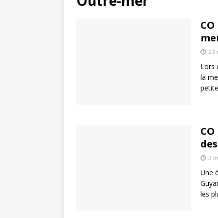
Outre-mer
CO 
mer
23
Lors 
la me
petit
CO 
des
2 m
Une é
Guyan
les p