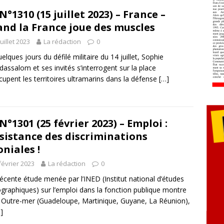
N°1310 (15 juillet 2023) – France –
nd la France joue des muscles
juillet 2023
La rédaction
0
uelques jours du défilé militaire du 14 juillet, Sophie
dassalom et ses invités s’interrogent sur la place
cupent les territoires ultramarins dans la défense
[…]
N°1301 (25 février 2023) – Emploi :
sistance des discriminations
oniales !
février 2023
La rédaction
0
écente étude menée par l’INED (Institut national d’études
raphiques) sur l’emploi dans la fonction publique montre
 Outre-mer (Guadeloupe, Martinique, Guyane, La Réunion),
]