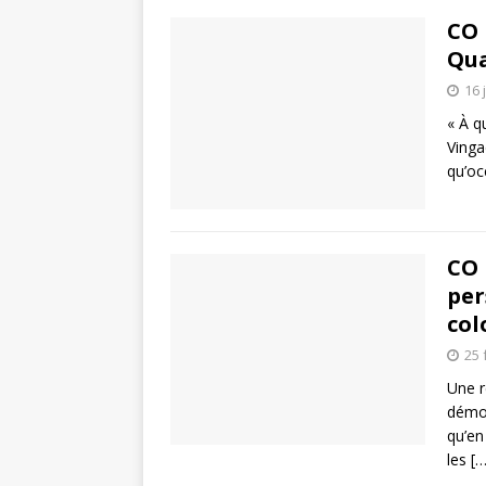
CO 
Qua
16 
« À q
Vinga
qu’oc
CO 
per
col
25 
Une r
démog
qu’en
les
[…