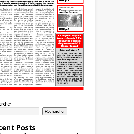
ercher
Rechercher
cent Posts