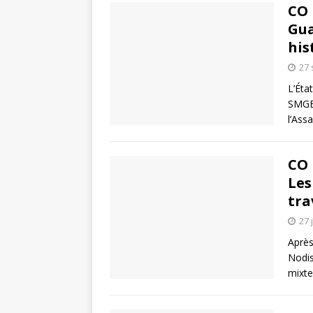
CO 
Gua
his
27
L’Éta
SMGEA
l’Ass
CO 
Les
tra
27 
Après
Nodis
mixte