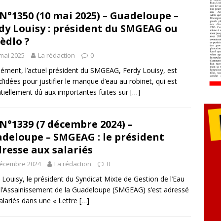
N°1350 (10 mai 2025) – Guadeloupe –
dy Louisy : président du SMGEAG ou
èdlo ?
mai 2025
La rédaction
0
ément, l’actuel président du SMGEAG, Ferdy Louisy, est
 d’idées pour justifier le manque d’eau au robinet, qui est
tiellement dû aux importantes fuites sur
[…]
N°1339 (7 décembre 2024) –
deloupe – SMGEAG : le président
dresse aux salariés
décembre 2024
La rédaction
0
 Louisy, le président du Syndicat Mixte de Gestion de l’Eau
 l’Assainissement de la Guadeloupe (SMGEAG) s’est adressé
alariés dans une « Lettre
[…]