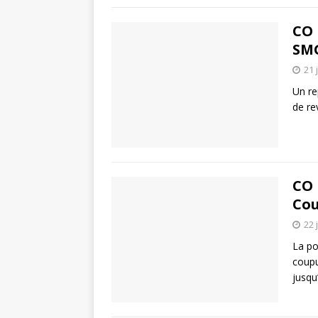
CO 
SMG
21 
Un re
de re
CO 
Cou
22 
La po
coupu
jusqu