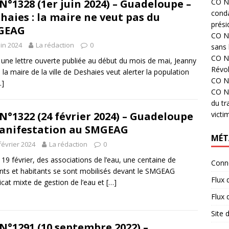
N°1328 (1er juin 2024) – Guadeloupe –
CO N°
cond
haies : la maire ne veut pas du
prési
GEAG
CO N°
uin 2024
La rédaction
0
sans 
CO N°
une lettre ouverte publiée au début du mois de mai, Jeanny
Révol
 la maire de la ville de Deshaies veut alerter la population
CO N°
…]
CO N°
du tr
N°1322 (24 février 2024) – Guadeloupe
victi
anifestation au SMGEAG
MÉT
février 2024
La rédaction
0
 19 février, des associations de l’eau, une centaine de
Conn
ants et habitants se sont mobilisés devant le SMGEAG
Flux 
icat mixte de gestion de l’eau et
[…]
Flux
Site
N°1291 (10 septembre 2022) –