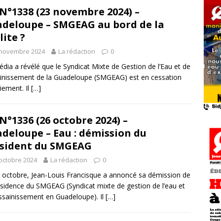
N°1338 (23 novembre 2024) –
deloupe – SMGEAG au bord de la
lite ?
 novembre 2024
La rédaction
0
dia a révélé que le Syndicat Mixte de Gestion de l’Eau et de
ainissement de la Guadeloupe (SMGEAG) est en cessation
iement. Il
[…]
N°1336 (26 octobre 2024) –
deloupe – Eau : démission du
sident du SMGEAG
octobre 2024
La rédaction
0
 octobre, Jean-Louis Francisque a annoncé sa démission de
ésidence du SMGEAG (Syndicat mixte de gestion de l’eau et
assainissement en Guadeloupe). Il
[…]