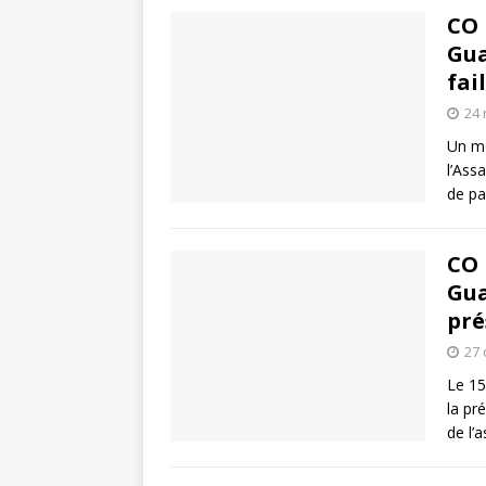
CO 
Gua
fail
24
Un mé
l’Ass
de pa
CO 
Gua
pré
27 
Le 15
la pr
de l’