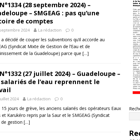
N°1334 (28 septembre 2024) –
deloupe – SMGEAG : pas qu’une
toire de comptes
 septembre 2024
La rédaction
0
t a décidé de couper les subventions qu’il accorde au
G (Syndicat Mixte de Gestion de l’Eau et de
ainissement de la Guadeloupe) parce que
[…]
N°1332 (27 juillet 2024) – Guadeloupe –
 salariés de l’eau reprennent le
vail
juillet 2024
La rédaction
0
 15 jours de grève, les anciens salariés des opérateurs Eaux
Rech
 et Karukéro repris par la Saur et le SMGEAG (Syndicat
 de gestion
[…]
Re