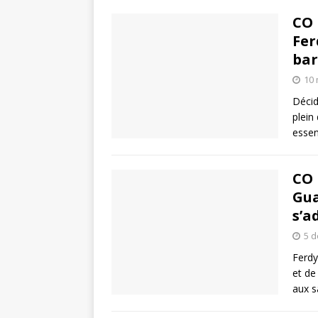
CO 
Fer
bar
10 
Décid
plein
essen
CO 
Gua
s’a
5 
Ferdy
et de
aux s