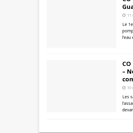
Gua
11
Le 1e
pompe
l’eau
CO 
– N
com
10 
Les s
l’ass
devan