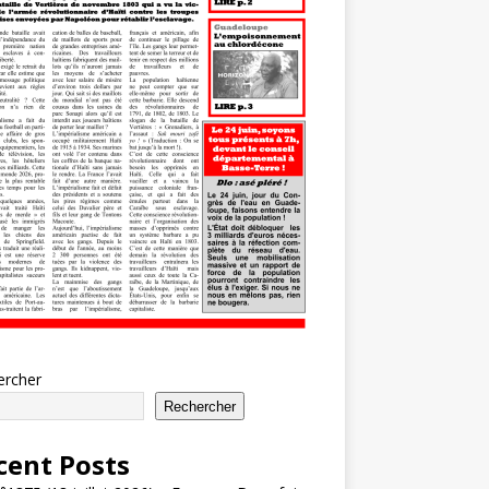
ercher
Rechercher
cent Posts