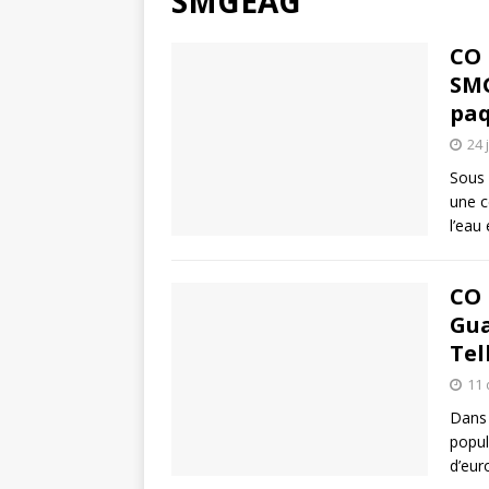
SMGEAG
CO 
SMG
paq
24 
Sous 
une c
l’eau
CO 
Gua
Tel
11
Dans 
popul
d’eur