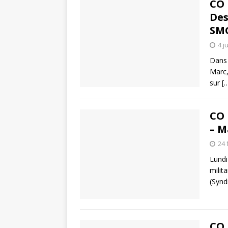
CO 
Des
SM
4 j
Dans 
Marc,
sur
[
CO 
– M
24 
Lundi
milit
(Synd
CO 