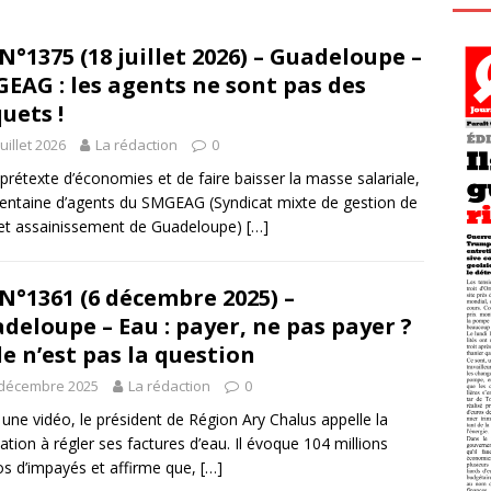
N°1375 (18 juillet 2026) – Guadeloupe –
EAG : les agents ne sont pas des
uets !
juillet 2026
La rédaction
0
prétexte d’économies et de faire baisser la masse salariale,
entaine d’agents du SMGEAG (Syndicat mixte de gestion de
 et assainissement de Guadeloupe)
[…]
N°1361 (6 décembre 2025) –
deloupe – Eau : payer, ne pas payer ?
le n’est pas la question
 décembre 2025
La rédaction
0
une vidéo, le président de Région Ary Chalus appelle la
ation à régler ses factures d’eau. Il évoque 104 millions
os d’impayés et affirme que,
[…]