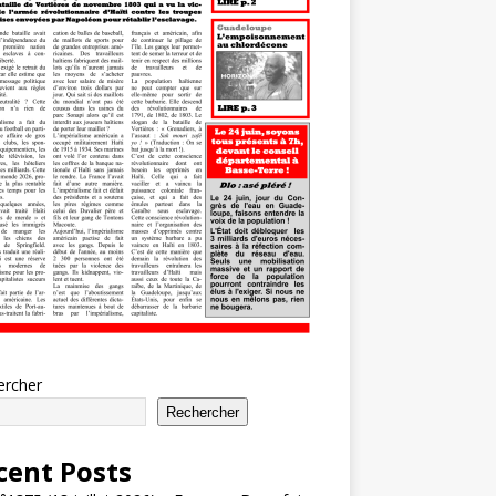
ercher
Rechercher
cent Posts