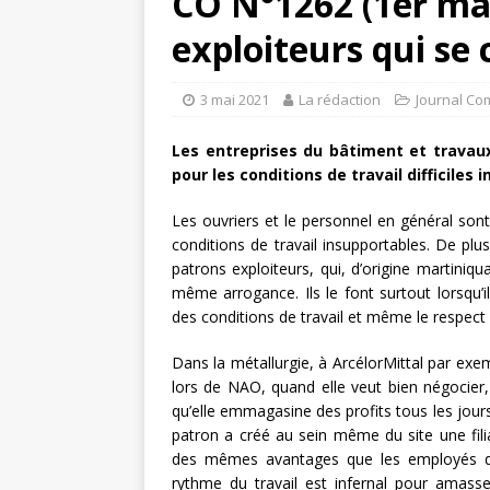
CO N°1262 (1er mai
exploiteurs qui se c
3 mai 2021
La rédaction
Journal Co
Les entreprises du bâtiment et travaux
pour les conditions de travail difficiles
Les ouvriers et le personnel en général so
conditions de travail insupportables. De plu
patrons exploiteurs, qui, d’origine martiniq
même arrogance. Ils le font surtout lorsqu’i
des conditions de travail et même le respect 
Dans la métallurgie, à ArcélorMittal par exem
lors de NAO, quand elle veut bien négocier,
qu’elle emmagasine des profits tous les jours
patron a créé au sein même du site une fili
des mêmes avantages que les employés de
rythme du travail est infernal pour ama