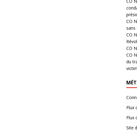
CO N°
cond
prési
CO N°
sans 
CO N°
Révol
CO N°
CO N°
du tr
victi
MÉT
Conn
Flux 
Flux
Site