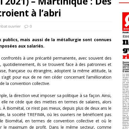
 2021) – Martinique : Des
roient à l’abri
mbat ouvrier
0
 publics, mais aussi de la métallurgie sont connues
 imposées aux salariés.
nt confrontés à une précarité permanente, avec souvent des
s, quotidiennement, ils se trouvent face à des patronnes et
uaise, française ou étrangère, adoptent la même attitude, la
l s’agit pour eux de ne rien céder concernant l’amélioration
de la convention collective.
ple, la direction veut imposer sa politique à sa façon. Ainsi,
 elle ne cède que des miettes en termes de salaires, alors
. À Biométal, ce n’est pas mieux, depuis plus de deux ans le
ale, la société TREFIMA, où les ouvriers ne bénéficient pas
 Biométal, en termes de convention collective et où le
sser le maximum de profit. Dans le même secteur, comme