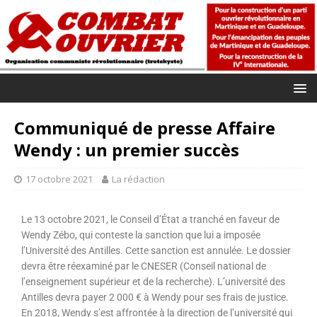
Communiqué de presse Affaire
Wendy : un premier succès
17 octobre 2021
La rédaction
Le 13 octobre 2021, le Conseil d’État a tranché en faveur de
Wendy Zébo, qui conteste la sanction que lui a imposée
l’Université des Antilles. Cette sanction est annulée. Le dossier
devra être réexaminé par le CNESER (Conseil national de
l’enseignement supérieur et de la recherche). L’université des
Antilles devra payer 2 000 € à Wendy pour ses frais de justice.
En 2018, Wendy s’est affrontée à la direction de l’université qui