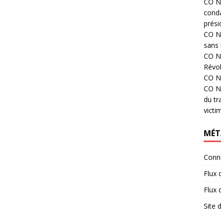
CO N°
cond
prési
CO N°
sans 
CO N°
Révol
CO N°
CO N°
du tr
victi
MÉT
Conn
Flux 
Flux
Site