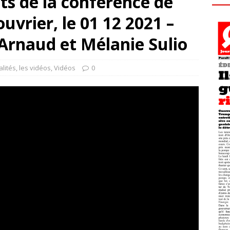
its de la conférence de
uvrier, le 01 12 2021 –
Arnaud et Mélanie Sulio
alités
,
les vidéos
,
Vidéos
0