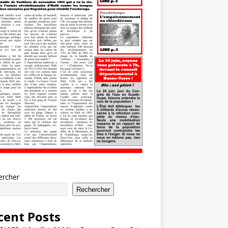
ercher
Rechercher
cent Posts