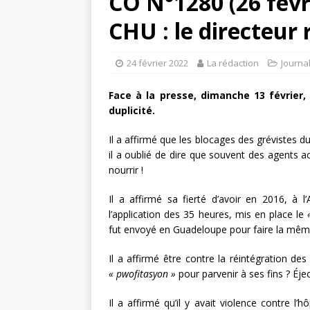
CO N°1280 (26 févr
CHU : le directeur 
24 février 2022
La rédaction
Journa
Face à la presse, dimanche 13 février
duplicité.
Il a affirmé que les blocages des grévistes du
il a oublié de dire que souvent des agents ac
nourrir !
Il a affirmé sa fierté d’avoir en 2016, à 
l’application des 35 heures, mis en place le
fut envoyé en Guadeloupe pour faire la même 
Il a affirmé être contre la réintégration 
« pwofitasyon »
pour parvenir à ses fins ? Éje
Il a affirmé qu’il y avait violence contre l’