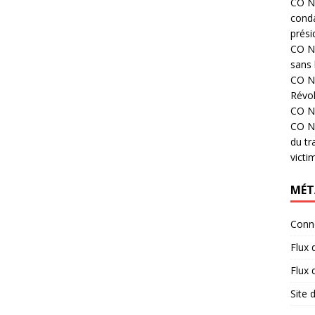
CO N°
cond
prési
CO N°
sans 
CO N°
Révol
CO N°
CO N°
du tr
victi
MÉT
Conn
Flux 
Flux
Site