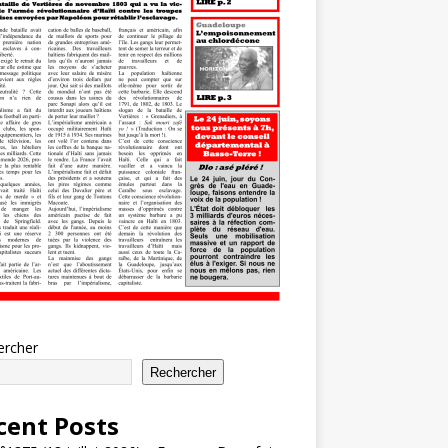
ercher
Rechercher
cent Posts