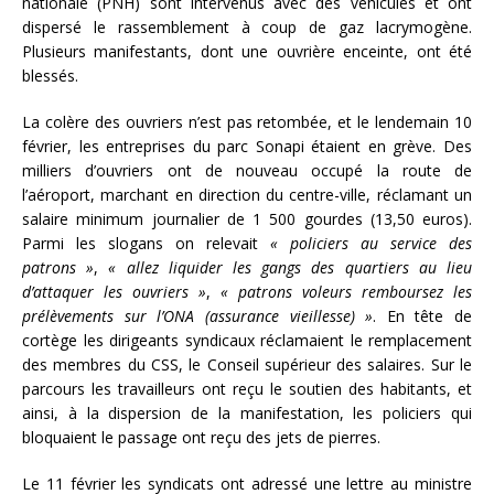
nationale (PNH) sont intervenus avec des véhicules et ont
dispersé le rassemblement à coup de gaz lacrymogène.
Plusieurs manifestants, dont une ouvrière enceinte, ont été
blessés.
La colère des ouvriers n’est pas retombée, et le lendemain 10
février, les entreprises du parc Sonapi étaient en grève. Des
milliers d’ouvriers ont de nouveau occupé la route de
l’aéroport, marchant en direction du centre-ville, réclamant un
salaire minimum journalier de 1 500 gourdes (13,50 euros).
Parmi les slogans on relevait
« policiers au service des
patrons »
,
« allez liquider les gangs des quartiers au lieu
d’attaquer les ouvriers »
,
« patrons voleurs remboursez les
prélèvements sur l’ONA (assurance vieillesse) »
. En tête de
cortège les dirigeants syndicaux réclamaient le remplacement
des membres du CSS, le Conseil supérieur des salaires. Sur le
parcours les travailleurs ont reçu le soutien des habitants, et
ainsi, à la dispersion de la manifestation, les policiers qui
bloquaient le passage ont reçu des jets de pierres.
Le 11 février les syndicats ont adressé une lettre au ministre