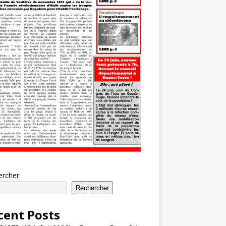
ercher
Rechercher
cent Posts