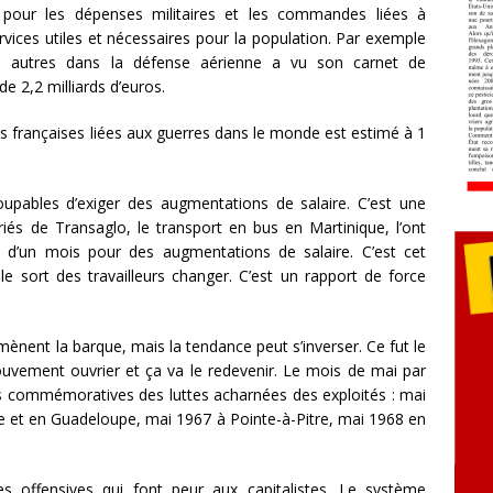
 pour les dépenses militaires et les commandes liées à
rvices utiles et nécessaires pour la population. Par exemple
tre autres dans la défense aérienne a vu son carnet de
 2,2 milliards d’euros.
s françaises liées aux guerres dans le monde est estimé à 1
coupables d’exiger des augmentations de salaire. C’est une
riés de Transaglo, le transport en bus en Martinique, l’ont
 d’un mois pour des augmentations de salaire. C’est cet
 le sort des travailleurs changer. C’est un rapport de force
 mènent la barque, mais la tendance peut s’inverser. Ce fut le
vement ouvrier et ça va le redevenir. Le mois de mai par
 commémoratives des luttes acharnées des exploités : mai
 et en Guadeloupe, mai 1967 à Pointe-à-Pitre, mai 1968 en
s offensives qui font peur aux capitalistes. Le système