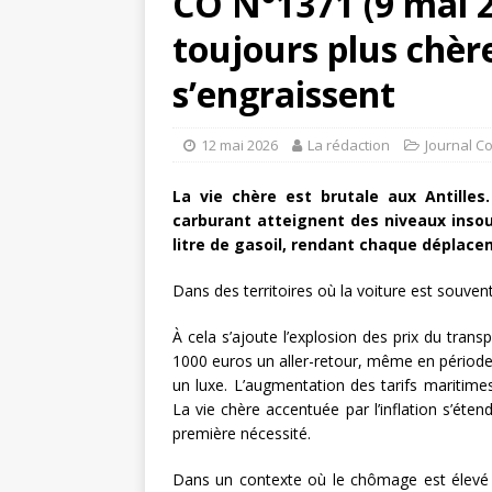
CO N°1371 (9 mai 20
toujours plus chère
s’engraissent
12 mai 2026
La rédaction
Journal C
La vie chère est brutale aux Antille
carburant atteignent des niveaux insou
litre de gasoil, rendant chaque déplace
Dans des territoires où la voiture est souvent
À cela s’ajoute l’explosion des prix du tr
1000 euros un aller-retour, même en période
un luxe. L’augmentation des tarifs maritime
La vie chère accentuée par l’inflation s’éten
première nécessité.
Dans un contexte où le chômage est élevé e