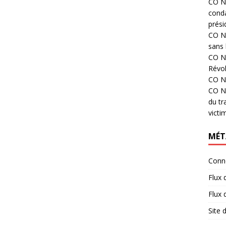
CO N°
cond
prési
CO N°
sans 
CO N°
Révol
CO N°
CO N°
du tr
victi
MÉT
Conn
Flux 
Flux
Site