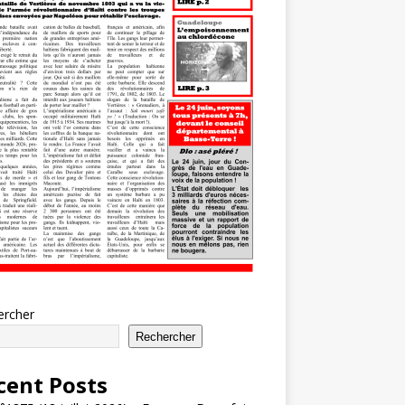
ercher
Rechercher
cent Posts