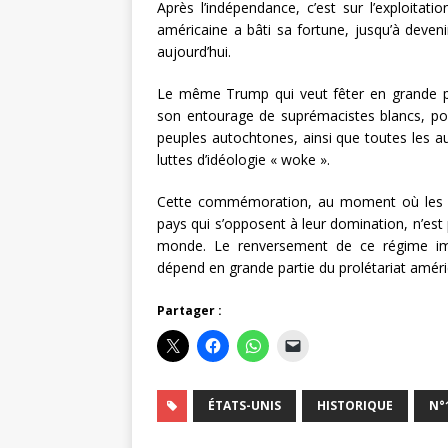
Après l’indépendance, c’est sur l’exploitat
américaine a bâti sa fortune, jusqu’à deven
aujourd’hui.
Le même Trump qui veut fêter en grande po
son entourage de suprémacistes blancs, pour
peuples autochtones, ainsi que toutes les au
luttes d’idéologie « woke ».
Cette commémoration, au moment où les Ét
pays qui s’opposent à leur domination, n’es
monde. Le renversement de ce régime impér
dépend en grande partie du prolétariat amé
Partager :
ÉTATS-UNIS
HISTORIQUE
N°1