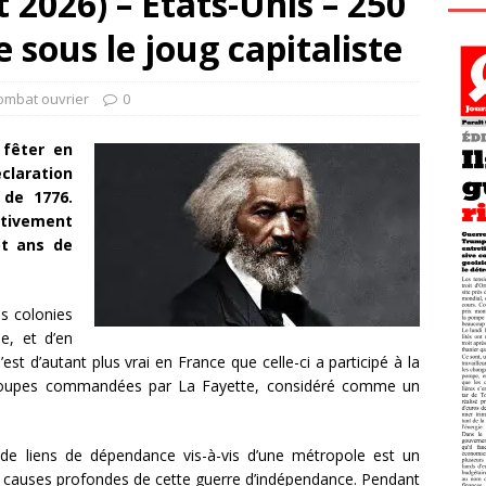
t 2026) – États-Unis – 250
 sous le joug capitaliste
ombat ouvrier
0
 fêter en
laration
 de 1776.
tivement
pt ans de
es colonies
e, et d’en
’est d’autant plus vrai en France que celle-ci a participé à la
 troupes commandées par La Fayette, considéré comme un
 de liens de dépendance vis-à-vis d’une métropole est un
les causes profondes de cette guerre d’indépendance. Pendant