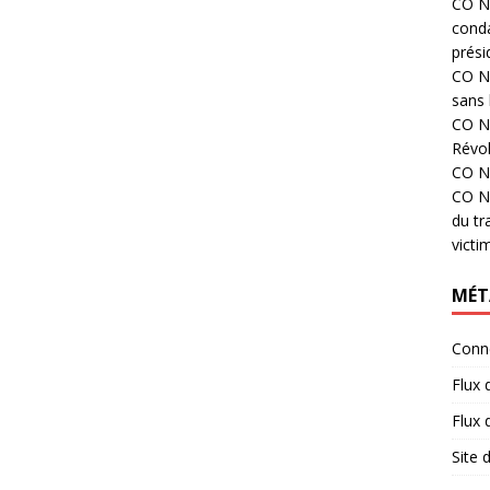
CO N°
cond
prési
CO N°
sans 
CO N°
Révol
CO N°
CO N°
du tr
victi
MÉT
Conn
Flux 
Flux
Site