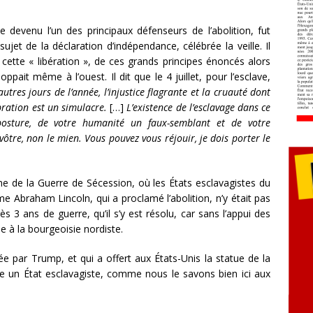
 devenu l’un des principaux défenseurs de l’abolition, fut
 sujet de la déclaration d’indépendance, célébrée la veille. Il
cette « libération », de ces grands principes énoncés alors
ppait même à l’ouest. Il dit que le 4 juillet, pour l’esclave,
autres jours de l’année, l’injustice flagrante et la cruauté dont
ébration est un simulacre.
[…]
L’existence de l’esclavage dans ce
posture, de votre humanité un faux-semblant et de votre
vôtre, non le mien. Vous pouvez vous réjouir, je dois porter le
me de la Guerre de Sécession, où les États esclavagistes du
 Abraham Lincoln, qui a proclamé l’abolition, n’y était pas
s 3 ans de guerre, qu’il s’y est résolu, car sans l’appui des
ne à la bourgeoisie nordiste.
ée par Trump, et qui a offert aux États-Unis la statue de la
nce un État esclavagiste, comme nous le savons bien ici aux