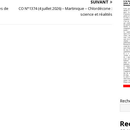
SUIVANT
ès de
CO N°1374 (4 juillet 2026) – Martinique – Chlordécone :
science et réalités
Rech
Re