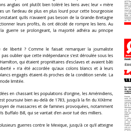
ons anglais ont plutôt bien toléré les liens avec leur « mère
ues un fardeau de plus en plus lourd pour cette bourgeoisie
Constatant qu’ils n’avaient pas besoin de la Grande-Bretagne
ctionner leurs profits, ils ont décidé de rompre les liens. Au
la guerre se prolongeant, la majorité adhéra au principe
 de liberté ? Comme le faisait remarquer la journaliste
t pas oublier que cette indépendance s’est déroulée sous les
milton, qui étaient propriétaires d’esclaves et avaient bâti
 liberté » n’a été accordée qu’aux colons blancs et à leurs
blancs engagés étaient-ils proches de la condition servile. La
riode limitée.
ondées en chassant les populations d’origine, les Amérindiens,
est poursuivi bien au-delà de 1783, jusqu’à la fin du XIXème
u moyen de massacres et de famines provoquées, notamment
 Buffalo Bill, qui se vantait d’en avoir tué des milliers.
 plusieurs guerres contre le Mexique, jusqu’à ce qu’il atteigne