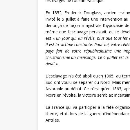
les rivages de l’océan Pacifique.
En 1852, Frederick Douglass, ancien esclave
invité le 5 juillet à faire une intervention au
dénonça de façon magistrale l’hypocrisie de 
même que l’esclavage persistait, et se dévelo
est «
un jour qui lui révèle, plus que tous les 
il est la victime constante. Pour lui, votre cél
pays fait de votre républicanisme une im
christianisme un mensonge. Ce 4 juillet est le 
deuil
».
L’esclavage n’a été aboli qu’en 1865, au ter
Sud ont voulu se séparer du Nord. Mais même
favorable au début. Ce n’est qu’en 1863, aprè
Noirs en révolte, la victoire semblait incertai
La France qui va participer à la fête organis
liberté, était lors de la guerre d’indépenda
Antilles.