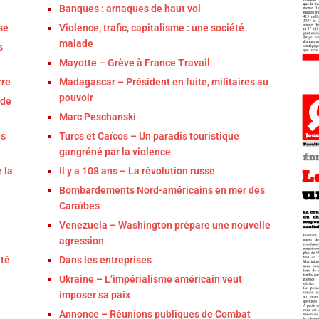
Banques : arnaques de haut vol
se
Violence, trafic, capitalisme : une société
malade
s
Mayotte – Grève à France Travail
rre
Madagascar – Président en fuite, militaires au
pouvoir
 de
Marc Peschanski
us
Turcs et Caïcos – Un paradis touristique
gangréné par la violence
 la
Il y a 108 ans – La révolution russe
Bombardements Nord-américains en mer des
Caraïbes
Venezuela – Washington prépare une nouvelle
agression
ité
Dans les entreprises
Ukraine – L’impérialisme américain veut
imposer sa paix
Annonce – Réunions publiques de Combat