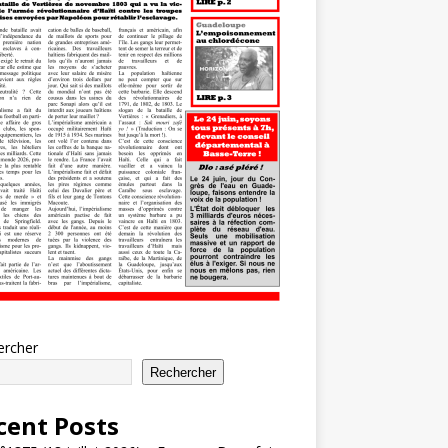
ercher
Rechercher
cent Posts