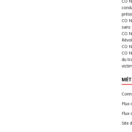
CO N°
cond
prési
CO N°
sans 
CO N°
Révol
CO N°
CO N°
du tr
victi
MÉT
Conn
Flux 
Flux
Site