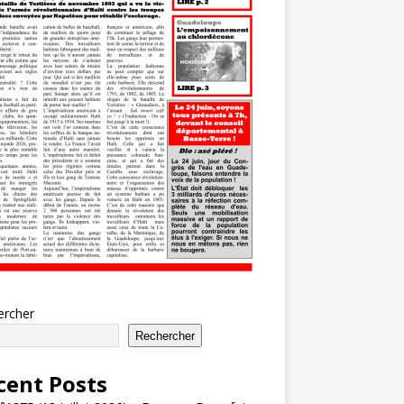
ercher
Rechercher
cent Posts