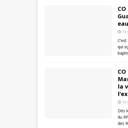
CO 
Gua
eau
13
C’est
qui si
bapti
CO 
Mar
la 
l’e
13
Dès l
du RP
des R