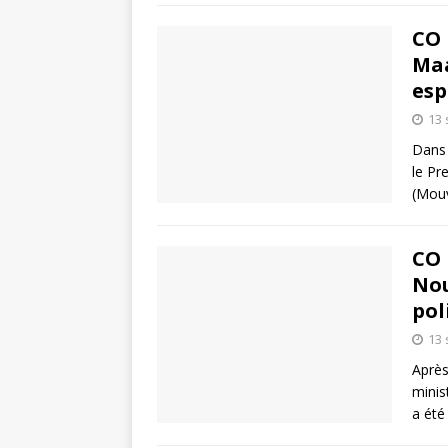
CO 
Maa
esp
13
Dans l
le Pr
(Mouv
CO 
Nou
pol
13
Après
minist
a été