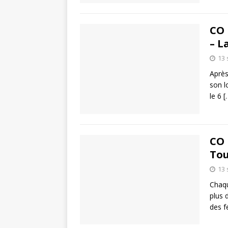
CO 
– L
13
Après
son l
le 6
[
CO 
Tou
13
Chaqu
plus 
des f