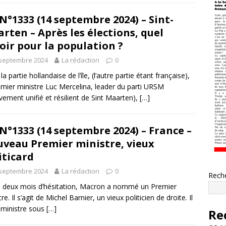
N°1333 (14 septembre 2024) – Sint-
rten – Après les élections, quel
oir pour la population ?
 septembre 2024
La rédaction
0
a partie hollandaise de l’île, (l’autre partie étant française),
emier ministre Luc Mercelina, leader du parti URSM
ement unifié et résilient de Sint Maarten),
[…]
N°1333 (14 septembre 2024) – France –
veau Premier ministre, vieux
iticard
 septembre 2024
La rédaction
0
Rech
 deux mois d’hésitation, Macron a nommé un Premier
re. Il s’agit de Michel Barnier, un vieux politicien de droite. Il
 ministre sous
[…]
Re