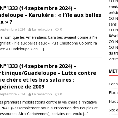
CO N°
cond
N°1333 (14 septembre 2024) –
prési
deloupe – Karukéra : « l’île aux belles
CO N°
x » ?
sans 
 septembre 2024
La rédaction
0
CO N°
Révol
 le nom que les Amérindiens Caraïbes avaient donné à l’île
CO N°
gnifiait « l’île aux belles eaux ». Puis Christophe Colomb l’a
CO N°
sée « Guadeloupe » en
[…]
du tr
victi
N°1333 (14 septembre 2024) –
MÉT
tinique/Guadeloupe – Lutte contre
vie chère et les bas salaires :
Conn
xpérience de 2009
Flux 
 septembre 2024
La rédaction
0
Flux
es premières mobilisations contre la vie chère à l’initiative
PRAC (Rassemblement pour la Protection des Peuples et
Site
essources Afro-Caribéennes), certains ont voulu
[…]