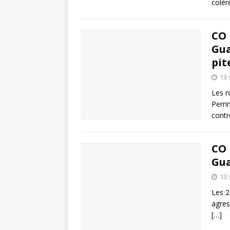
colèr
CO 
Gua
pit
13
Les r
Perri
contr
CO 
Gua
13
Les 2
agres
[…]