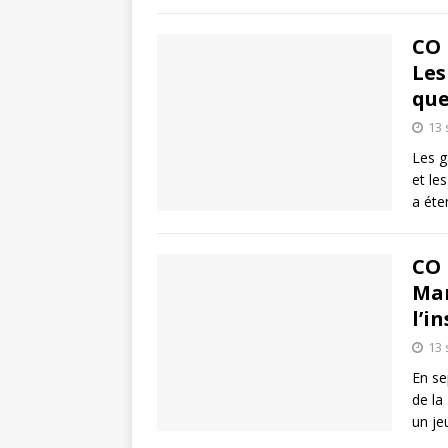
CO 
Les
que
13
Les g
et le
a éte
CO 
Mar
l’i
13
En se
de la
un je