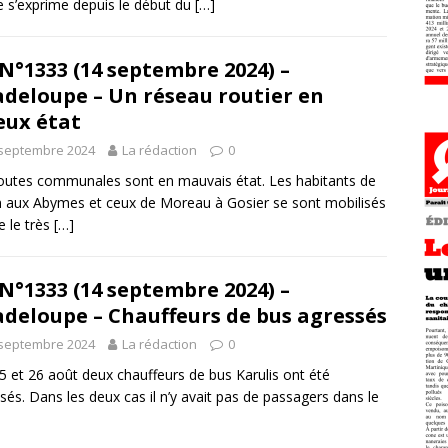
e s’exprime depuis le début du
[…]
N°1333 (14 septembre 2024) –
deloupe – Un réseau routier en
eux état
 septembre 2024
La rédaction
0
outes communales sont en mauvais état. Les habitants de
n aux Abymes et ceux de Moreau à Gosier se sont mobilisés
e le très
[…]
N°1333 (14 septembre 2024) –
deloupe – Chauffeurs de bus agressés
 septembre 2024
La rédaction
0
5 et 26 août deux chauffeurs de bus Karulis ont été
sés. Dans les deux cas il n’y avait pas de passagers dans le