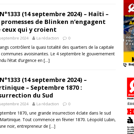
N°1333 (14 septembre 2024) – Haïti –
 promesses de Blinken n’engagent
 ceux qui y croient
 septembre 2024
La rédaction
0
angs contrôlent la quasi totalité des quartiers de la capitale
s communes avoisinantes. Le 4 septembre le gouvernement
ndu l’état d’urgence en
[…]
N°1333 (14 septembre 2024) –
tinique – Septembre 1870 :
nsurrection du Sud
 septembre 2024
La rédaction
0
ptembre 1870, une grande insurrection éclate dans le sud
 Martinique. Tout commence en février 1870. Léopold Lubin,
une noir, entrepreneur de
[…]