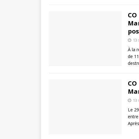
CO 
Mar
pos
13
À la 
de 11
destr
CO 
Mar
13
Le 29
entre
Après