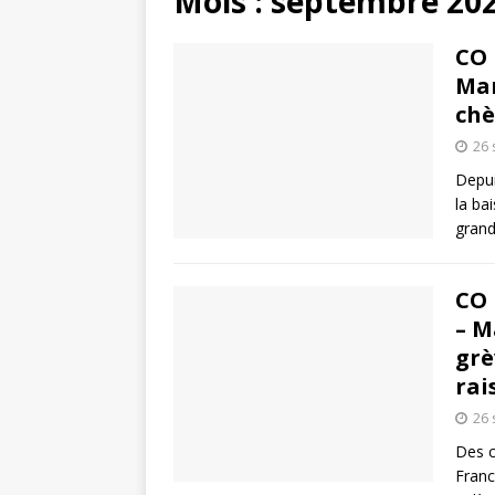
Mois :
septembre 20
CO 
Mar
chè
26
Depui
la ba
grand
CO 
– M
grè
rai
26
Des c
Franc