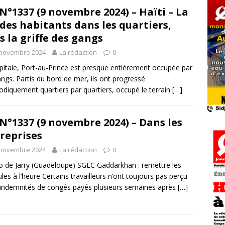
N°1337 (9 novembre 2024) – Haïti – La
 des habitants dans les quartiers,
s la griffe des gangs
 novembre 2024
La rédaction
0
pitale, Port-au-Prince est presque entièrement occupée par
angs. Partis du bord de mer, ils ont progressé
diquement quartiers par quartiers, occupé le terrain
[…]
N°1337 (9 novembre 2024) – Dans les
reprises
 novembre 2024
La rédaction
0
o de Jarry (Guadeloupe) SGEC Gaddarkhan : remettre les
les à l’heure Certains travailleurs n’ont toujours pas perçu
 indemnités de congés payés plusieurs semaines après
[…]