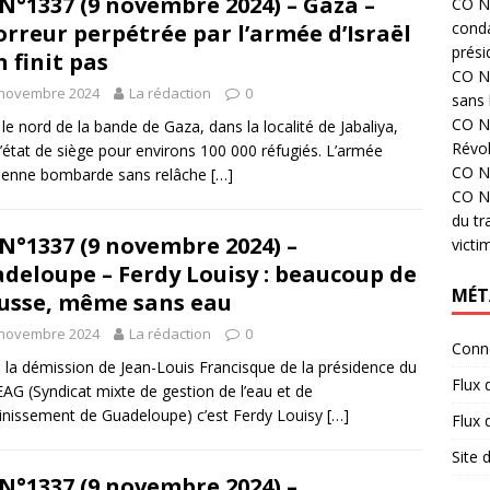
N°1337 (9 novembre 2024) – Gaza –
CO N°
cond
orreur perpétrée par l’armée d’Israël
prési
n finit pas
CO N°
 novembre 2024
La rédaction
0
sans 
CO N°
le nord de la bande de Gaza, dans la localité de Jabaliya,
Révol
 l’état de siège pour environs 100 000 réfugiés. L’armée
CO N°
lienne bombarde sans relâche
[…]
CO N°
du tr
N°1337 (9 novembre 2024) –
victi
deloupe – Ferdy Louisy : beaucoup de
MÉT
sse, même sans eau
 novembre 2024
La rédaction
0
Conn
 la démission de Jean-Louis Francisque de la présidence du
Flux 
G (Syndicat mixte de gestion de l’eau et de
ainissement de Guadeloupe) c’est Ferdy Louisy
[…]
Flux
Site
N°1337 (9 novembre 2024) –