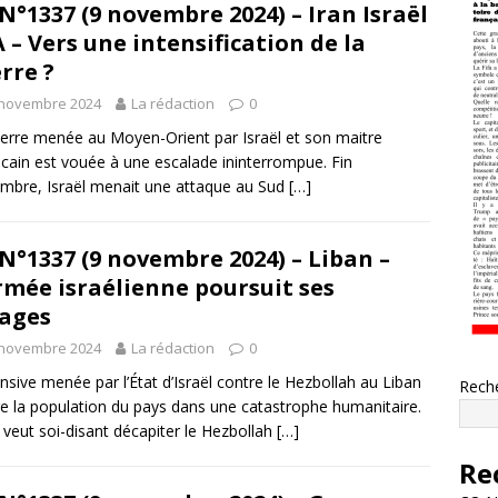
N°1337 (9 novembre 2024) – Iran Israël
 – Vers une intensification de la
rre ?
 novembre 2024
La rédaction
0
erre menée au Moyen-Orient par Israël et son maitre
cain est vouée à une escalade ininterrompue. Fin
mbre, Israël menait une attaque au Sud
[…]
N°1337 (9 novembre 2024) – Liban –
rmée israélienne poursuit ses
ages
 novembre 2024
La rédaction
0
ensive menée par l’État d’Israël contre le Hezbollah au Liban
Rech
e la population du pays dans une catastrophe humanitaire.
l veut soi-disant décapiter le Hezbollah
[…]
Re