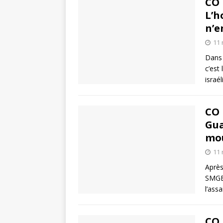
CO 
L’h
n’e
11
Dans 
c’est
israé
CO 
Gua
mou
11
Après
SMGEA
l’ass
CO 