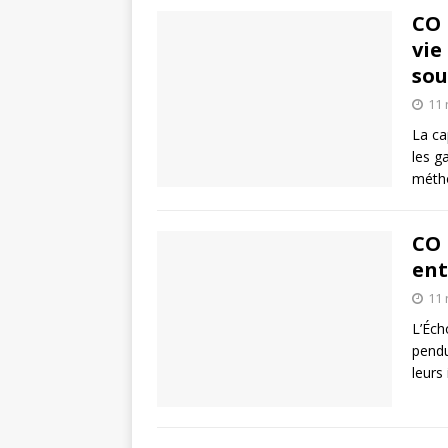
CO 
vie
sou
11
La ca
les g
métho
CO 
ent
11
L’Éch
pendu
leurs