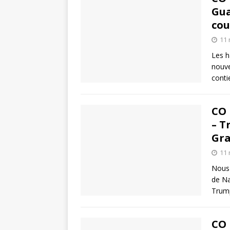
Gua
cou
11
Les h
nouve
conti
CO 
– T
Gra
11
Nous 
de Na
Trump
CO 