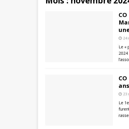
Mois :
novembre 202
CO 
Mar
une
24
Le « 
2024 
l’ass
CO 
ans
23
Le 1e
furen
rasse