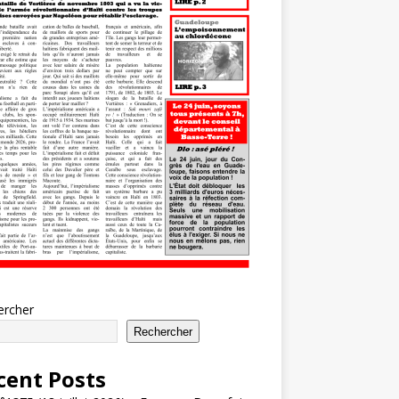
ercher
Rechercher
cent Posts