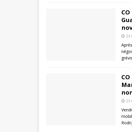
CO 
Gua
no
23
Après
négoc
grévi
CO 
Mar
non
23
Vendr
mobil
Rodri