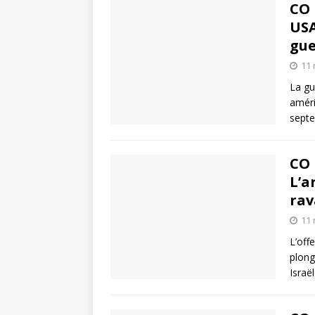
CO 
USA
gue
11
La gu
améri
septe
CO 
L’a
rav
11
L’off
plong
Israë