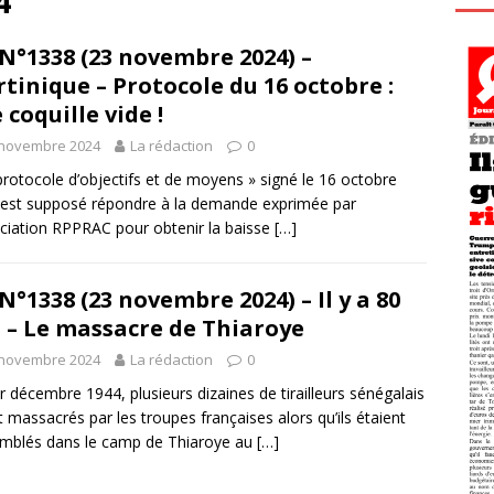
4
N°1338 (23 novembre 2024) –
tinique – Protocole du 16 octobre :
 coquille vide !
 novembre 2024
La rédaction
0
protocole d’objectifs et de moyens » signé le 16 octobre
est supposé répondre à la demande exprimée par
ociation RPPRAC pour obtenir la baisse
[…]
N°1338 (23 novembre 2024) – Il y a 80
 – Le massacre de Thiaroye
 novembre 2024
La rédaction
0
r décembre 1944, plusieurs dizaines de tirailleurs sénégalais
t massacrés par les troupes françaises alors qu’ils étaient
mblés dans le camp de Thiaroye au
[…]