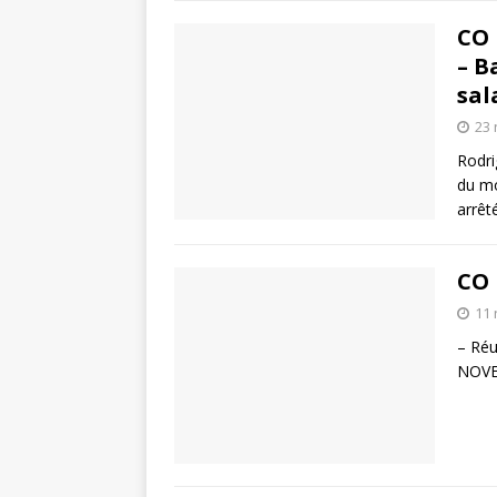
CO 
– B
sal
23
Rodri
du mo
arrêt
CO 
11
– Réu
NOVEM