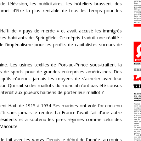
e télévision, les publicitaires, les hôteliers brassent des
omet d’être la plus rentable de tous les temps pour les
 Haïti de « pays de merde » et avait accusé les immigrés
es habitants de Springfield. Ce mépris traduit une réalité :
 l’impérialisme pour les profits de capitalistes suceurs de
aine. Les usines textiles de Port-au-Prince sous-traitent la
ots de sports pour de grandes entreprises américaines. Des
ts qu’ils n’auront jamais les moyens de s’acheter avec leur
jour. Qui sait si des maillots du mondial n’ont pas été cousus
interdit aux joueurs haïtiens de porter leur maillot ?
ent Haïti de 1915 à 1934. Ses marines ont volé l’or contenu
ti sans jamais le rendre. La France l’avait fait d’une autre
 présidents et a soutenu les pires régimes comme celui des
s Macoute.
 de fait avec les gangs. Depuis le début de l’année, au moins