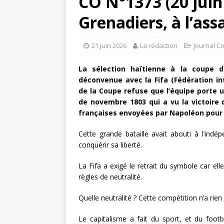
CO N°1373 (20 juin 2
Grenadiers, à l’assa
21 juin 2026
La rédaction
Journal C
La sélection haïtienne à la coupe 
déconvenue avec la Fifa (Fédération int
de la Coupe refuse que l’équipe porte u
de novembre 1803 qui a vu la victoire d
françaises envoyées par Napoléon pour r
Cette grande bataille avait abouti à l’ind
conquérir sa liberté.
La Fifa a exigé le retrait du symbole car el
règles de neutralité.
Quelle neutralité ? Cette compétition n’a rien
Le capitalisme a fait du sport, et du footba