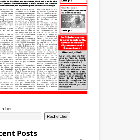
ercher
Rechercher
cent Posts