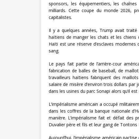
sponsors, les équipementiers, les chaînes d
milliards. Cette coupe du monde 2026, pr
capitalistes.
Il y a quelques années, Trump avait traité
haïtiens de manger les chats et les chiens d
Haïti est une réserve d’esclaves modernes de
sang.
Le pays fait partie de l’arrière-cour améric
fabrication de balles de baseball, de maill
travailleurs haïtiens fabriquent des maillo
salaire de misère d’environ trois dollars par 
dans les usines du parc Sonapi alors qu’il est 
L’impérialisme américain a occupé militairem
dans les coffres de la banque nationale d’Haï
manière. L’impérialisme fait et défait des
Duvalier père et fils et leur gang de Tonton
Aujourd’hui, l’impérialisme américain pactise