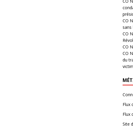
CO N°
cond
prési
CO N°
sans 
CO N°
Révol
CO N°
CO N°
du tr
victi
MÉT
Conn
Flux 
Flux
Site