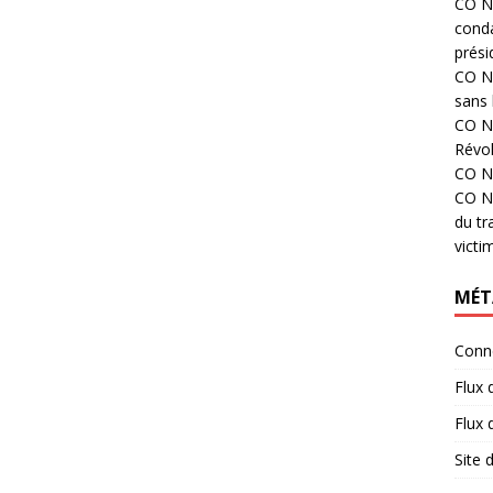
CO N°
cond
prési
CO N°
sans 
CO N°
Révol
CO N°
CO N°
du tr
victi
MÉT
Conn
Flux 
Flux
Site