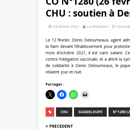
CO N°1280 (26 févr
CHU : soutien à D
24 février 2022
La rédaction
Journa
Le 12 février, Denis Deloumeaux, agent adm
la faim devant l’établissement pour proteste
mois d’octobre 2021, il est sans salaire. C
contre l’obligation vaccinale, et a attiré l
de solidarité à Denis Deloumeaux, le pique
relaient jour et nuit.
Partager :
CHU
GUADELOUPE
N°1280 (2
PRÉCÉDENT