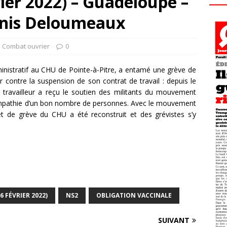
ier 2022) – Guadeloupe –
enis Deloumeaux
l Combat ouvrier
0
inistratif au CHU de Pointe-à-Pitre, a entamé une grève de
r contre la suspension de son contrat de travail : depuis le
e travailleur a reçu le soutien des militants du mouvement
a sympathie d’un bon nombre de personnes. Avec le mouvement
t de grève du CHU a été reconstruit et des grévistes s’y
6 FÉVRIER 2022)
NS2
OBLIGATION VACCINALE
SUIVANT