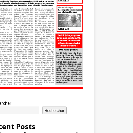
ercher
Rechercher
cent Posts